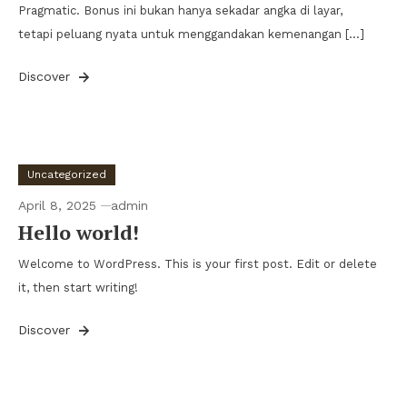
Pragmatic. Bonus ini bukan hanya sekadar angka di layar,
tetapi peluang nyata untuk menggandakan kemenangan […]
Discover
Uncategorized
April 8, 2025
admin
Hello world!
Welcome to WordPress. This is your first post. Edit or delete
it, then start writing!
Discover