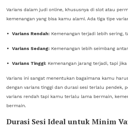
Varians dalam judi online, khususnya di slot atau pe
kemenangan yang bisa kamu alami. Ada tiga tipe var
Varians Rendah:
Kemenangan terjadi lebih sering, ta
Varians Sedang:
Kemenangan lebih seimbang antara
Varians Tinggi:
Kemenangan jarang terjadi, tapi jik
Varians ini sangat menentukan bagaimana kamu harus
dengan varians tinggi dan durasi sesi terlalu pendek, 
varians rendah tapi kamu terlalu lama bermain, keme
bermain.
Durasi Sesi Ideal untuk Minim V