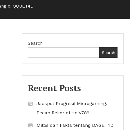
luang di QQBET4D
Search
Search
Recent Posts
Jackpot Progresif Microgaming:
Pecah Rekor di Holy789
Mitos dan Fakta tentang DAGET4D