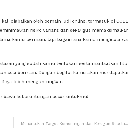
g kali diabaikan oleh pemain judi online, termasuk di QQB
eminimalkan risiko varians dan sekaligus memaksimalka
a lama kamu bermain, tapi bagaimana kamu mengelola wa
batasan yang sudah kamu tentukan, serta manfaatkan fitu
aan sesi bermain. Dengan begitu, kamu akan mendapatka
stinya lebih menguntungkan.
membawa keberuntungan besar untukmu!
Menentukan Target Kemenangan dan Kerugian Sebelum Bermain Slot di