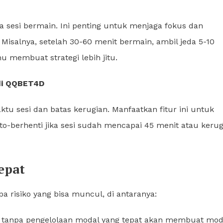
 sesi bermain. Ini penting untuk menjaga fokus dan
Misalnya, setelah 30-60 menit bermain, ambil jeda 5-10
 membuat strategi lebih jitu.
di QQBET4D
u sesi dan batas kerugian. Manfaatkan fitur ini untuk
to-berhenti jika sesi sudah mencapai 45 menit atau kerug
epat
pa risiko yang bisa muncul, di antaranya:
g tanpa pengelolaan modal yang tepat akan membuat mod