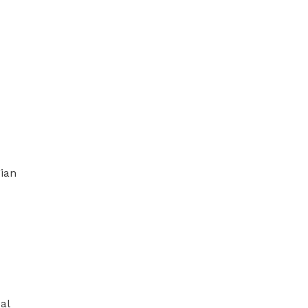
ian
al