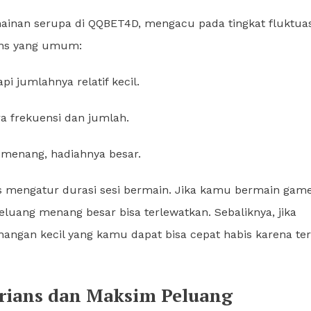
rmainan serupa di QQBET4D, mengacu pada tingkat fluktuas
ians yang umum:
pi jumlahnya relatif kecil.
 frekuensi dan jumlah.
a menang, hadiahnya besar.
 mengatur durasi sesi bermain. Jika kamu bermain gam
peluang menang besar bisa terlewatkan. Sebaliknya, jika
nangan kecil yang kamu dapat bisa cepat habis karena te
arians dan Maksim Peluang