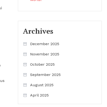
i
Archives
December 2025
November 2025
October 2025
e
September 2025
rus
August 2025
April 2025