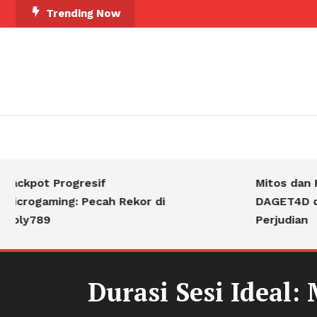
Skip
Trending Now
To
Content
kpot Progresif
Mitos dan Fak
rogaming: Pecah Rekor di
DAGET4D dala
ly789
Perjudian
Durasi Sesi Ideal