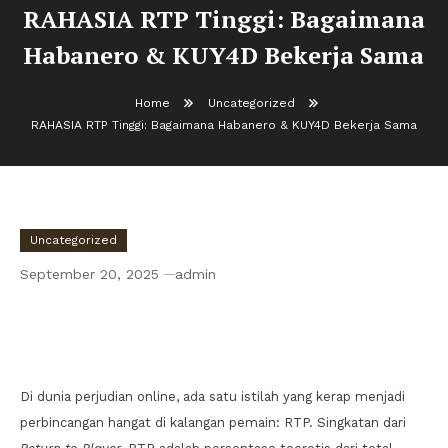
RAHASIA RTP Tinggi: Bagaimana
Habanero & KUY4D Bekerja Sama
Home
Uncategorized
RAHASIA RTP Tinggi: Bagaimana Habanero & KUY4D Bekerja Sama
Uncategorized
September 20, 2025
admin
RAHASIA RTP Tinggi: Bagaimana Habanero
& KUY4D Bekerja Sama
Di dunia perjudian online, ada satu istilah yang kerap menjadi
perbincangan hangat di kalangan pemain: RTP. Singkatan dari