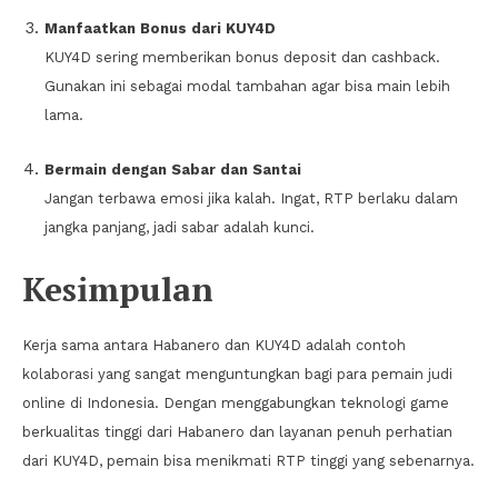
Manfaatkan Bonus dari KUY4D
KUY4D sering memberikan bonus deposit dan cashback.
Gunakan ini sebagai modal tambahan agar bisa main lebih
lama.
Bermain dengan Sabar dan Santai
Jangan terbawa emosi jika kalah. Ingat, RTP berlaku dalam
jangka panjang, jadi sabar adalah kunci.
Kesimpulan
Kerja sama antara Habanero dan KUY4D adalah contoh
kolaborasi yang sangat menguntungkan bagi para pemain judi
online di Indonesia. Dengan menggabungkan teknologi game
berkualitas tinggi dari Habanero dan layanan penuh perhatian
dari KUY4D, pemain bisa menikmati RTP tinggi yang sebenarnya.