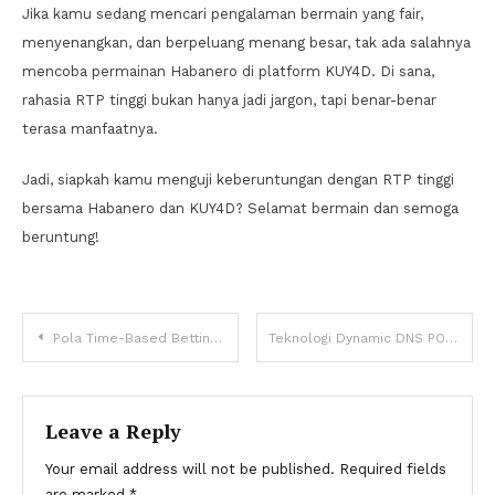
Jika kamu sedang mencari pengalaman bermain yang fair,
menyenangkan, dan berpeluang menang besar, tak ada salahnya
mencoba permainan Habanero di platform KUY4D. Di sana,
rahasia RTP tinggi bukan hanya jadi jargon, tapi benar-benar
terasa manfaatnya.
Jadi, siapkah kamu menguji keberuntungan dengan RTP tinggi
bersama Habanero dan KUY4D? Selamat bermain dan semoga
beruntung!
Post
Pola Time-Based Betting di Slot Totem Wonders Bank77
Teknologi Dynamic DNS POL4D: Evolusi Sistem Mirror Link ala Ion Casino
navigation
Leave a Reply
Your email address will not be published.
Required fields
are marked
*