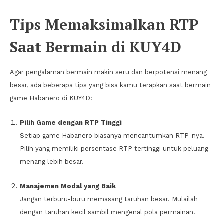
Tips Memaksimalkan RTP
Saat Bermain di KUY4D
Agar pengalaman bermain makin seru dan berpotensi menang
besar, ada beberapa tips yang bisa kamu terapkan saat bermain
game Habanero di KUY4D:
Pilih Game dengan RTP Tinggi
Setiap game Habanero biasanya mencantumkan RTP-nya.
Pilih yang memiliki persentase RTP tertinggi untuk peluang
menang lebih besar.
Manajemen Modal yang Baik
Jangan terburu-buru memasang taruhan besar. Mulailah
dengan taruhan kecil sambil mengenal pola permainan.