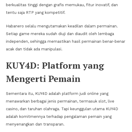
berkualitas tinggi dengan grafis memukau, fitur inovatif, dan
tentu saja RTP yang kompetitif.
Habanero selalu mengutamakan keadilan dalam permainan.
Setiap game mereka sudah diuji dan diaudit oleh lembaga
independen, sehingga memastikan hasil permainan benar-benar
acak dan tidak ada manipulasi.
KUY4D: Platform yang
Mengerti Pemain
Sementara itu, KUY4D adalah platform judi online yang
menawarkan berbagai jenis permainan, termasuk slot, live
casino, dan taruhan olahraga. Tapi keunggulan utama KUY4D
adalah komitmennya terhadap pengalaman pemain yang
menyenangkan dan transparan.