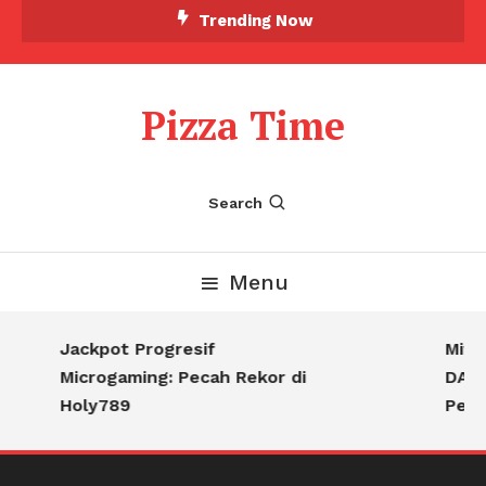
Skip
Trending Now
To
Content
Pizza Time
Search
Menu
Jackpot Progresif
Mitos
Microgaming: Pecah Rekor di
DAGE
Holy789
Perju