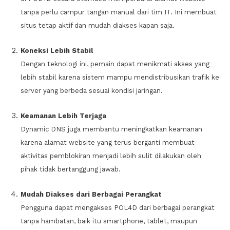
tanpa perlu campur tangan manual dari tim IT. Ini membuat
situs tetap aktif dan mudah diakses kapan saja.
Koneksi Lebih Stabil
Dengan teknologi ini, pemain dapat menikmati akses yang
lebih stabil karena sistem mampu mendistribusikan trafik ke
server yang berbeda sesuai kondisi jaringan.
Keamanan Lebih Terjaga
Dynamic DNS juga membantu meningkatkan keamanan
karena alamat website yang terus berganti membuat
aktivitas pemblokiran menjadi lebih sulit dilakukan oleh
pihak tidak bertanggung jawab.
Mudah Diakses dari Berbagai Perangkat
Pengguna dapat mengakses POL4D dari berbagai perangkat
tanpa hambatan, baik itu smartphone, tablet, maupun