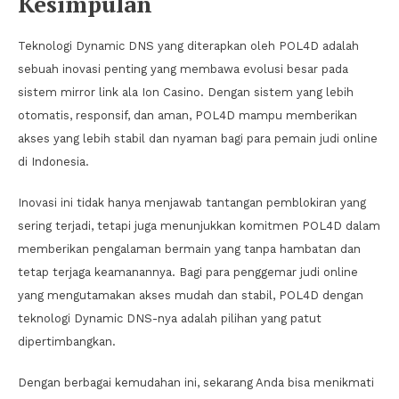
Kesimpulan
Teknologi Dynamic DNS yang diterapkan oleh POL4D adalah
sebuah inovasi penting yang membawa evolusi besar pada
sistem mirror link ala Ion Casino. Dengan sistem yang lebih
otomatis, responsif, dan aman, POL4D mampu memberikan
akses yang lebih stabil dan nyaman bagi para pemain judi online
di Indonesia.
Inovasi ini tidak hanya menjawab tantangan pemblokiran yang
sering terjadi, tetapi juga menunjukkan komitmen POL4D dalam
memberikan pengalaman bermain yang tanpa hambatan dan
tetap terjaga keamanannya. Bagi para penggemar judi online
yang mengutamakan akses mudah dan stabil, POL4D dengan
teknologi Dynamic DNS-nya adalah pilihan yang patut
dipertimbangkan.
Dengan berbagai kemudahan ini, sekarang Anda bisa menikmati