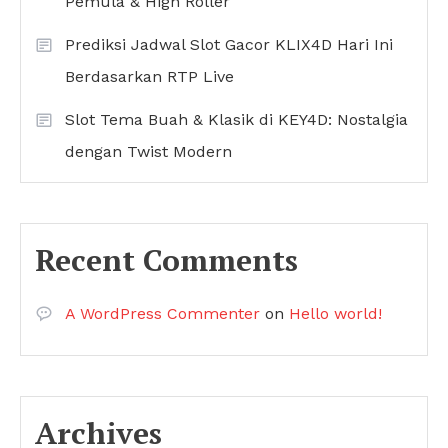
Pemula & High Roller
Prediksi Jadwal Slot Gacor KLIX4D Hari Ini
Berdasarkan RTP Live
Slot Tema Buah & Klasik di KEY4D: Nostalgia
dengan Twist Modern
Recent Comments
A WordPress Commenter
on
Hello world!
Archives