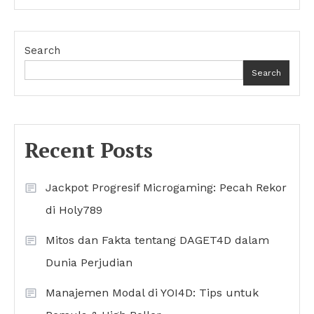
Search
Search
Recent Posts
Jackpot Progresif Microgaming: Pecah Rekor
di Holy789
Mitos dan Fakta tentang DAGET4D dalam
Dunia Perjudian
Manajemen Modal di YOI4D: Tips untuk