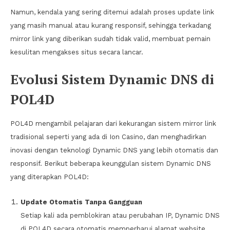
Namun, kendala yang sering ditemui adalah proses update link
yang masih manual atau kurang responsif, sehingga terkadang
mirror link yang diberikan sudah tidak valid, membuat pemain
kesulitan mengakses situs secara lancar.
Evolusi Sistem Dynamic DNS di
POL4D
POL4D mengambil pelajaran dari kekurangan sistem mirror link
tradisional seperti yang ada di Ion Casino, dan menghadirkan
inovasi dengan teknologi Dynamic DNS yang lebih otomatis dan
responsif. Berikut beberapa keunggulan sistem Dynamic DNS
yang diterapkan POL4D:
Update Otomatis Tanpa Gangguan
Setiap kali ada pemblokiran atau perubahan IP, Dynamic DNS
di POL4D secara otomatis memperbarui alamat website