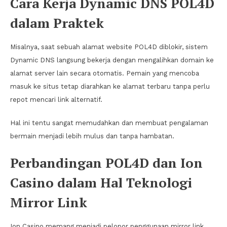
Cara Kerja Dynamic DNS POL4D
dalam Praktek
Misalnya, saat sebuah alamat website POL4D diblokir, sistem
Dynamic DNS langsung bekerja dengan mengalihkan domain ke
alamat server lain secara otomatis. Pemain yang mencoba
masuk ke situs tetap diarahkan ke alamat terbaru tanpa perlu
repot mencari link alternatif.
Hal ini tentu sangat memudahkan dan membuat pengalaman
bermain menjadi lebih mulus dan tanpa hambatan.
Perbandingan POL4D dan Ion
Casino dalam Hal Teknologi
Mirror Link
Ion Casino memang menjadi pelopor penggunaan mirror link